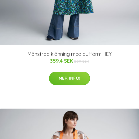
Mönstrad klänning med puffärm HEY
359.4 SEK
599 SEK
MER INFO!