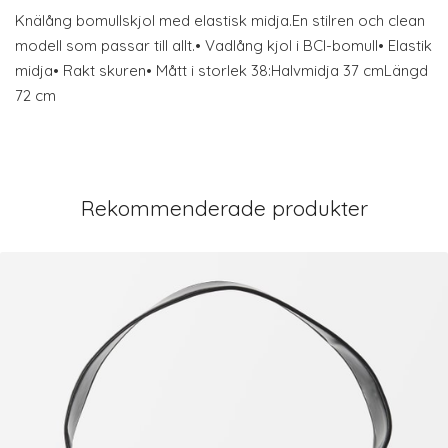
Knälång bomullskjol med elastisk midja.En stilren och clean
modell som passar till allt.• Vadlång kjol i BCI-bomull• Elastik
midja• Rakt skuren• Mått i storlek 38:Halvmidja 37 cmLängd
72 cm
Rekommenderade produkter