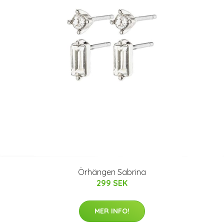
Örhängen Sabrina
299 SEK
MER INFO!