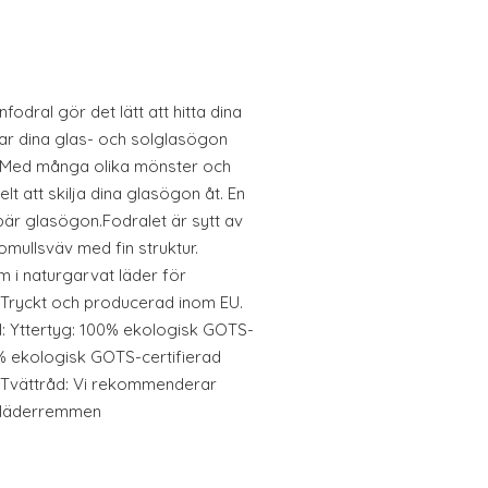
odral gör det lätt att hitta dina
ar dina glas- och solglasögon
s. Med många olika mönster och
elt att skilja dina glasögon åt. En
är glasögon.Fodralet är sytt av
mullsväv med fin struktur.
 i naturgarvat läder för
. Tryckt och producerad inom EU.
al: Yttertyg: 100% ekologisk GOTS-
0% ekologisk GOTS-certifierad
cmTvättråd: Vi rekommenderar
a läderremmen