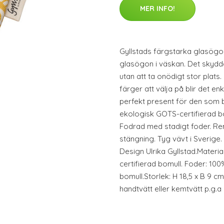
MER INFO!
Gyllstads färgstarka glasögonf
glasögon i väskan. Det skydd
utan att ta onödigt stor plat
färger att välja på blir det enk
perfekt present för den som b
ekologisk GOTS-certifierad bo
Fodrad med stadigt foder. Rem
stängning. Tyg vävt i Sverige
Design Ulrika Gyllstad.Materi
certifierad bomull. Foder: 10
bomull.Storlek: H 18,5 x B 9 
handtvätt eller kemtvätt p.g.