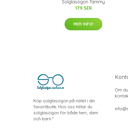
Solglasögon Tammy
179 SEK
MER INFO!
Kont
Om du 
kontak
Köp solglasögon på nätet i din
favoritbutik. Hos oss hittar du
info@s
solglasögon för både herr, dam
och barn."