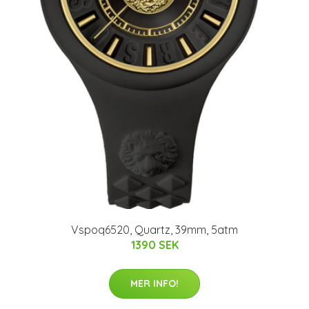
Vspoq6520, Quartz, 39mm, 5atm
1390 SEK
MER INFO!