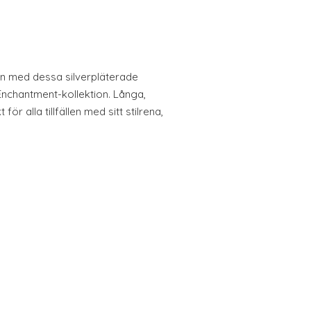
en med dessa silverpläterade
Enchantment-kollektion. Långa,
r alla tillfällen med sitt stilrena,