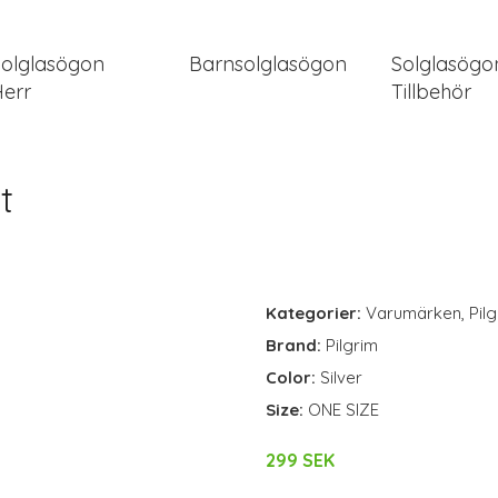
Solglasögon
Barnsolglasögon
Solglasögo
Herr
Tillbehör
t
Kategorier:
Varumärken
,
Pil
Brand:
Pilgrim
Color:
Silver
Size:
ONE SIZE
299 SEK