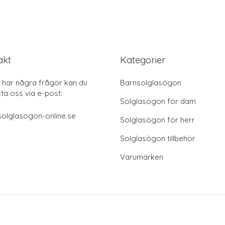
akt
Kategorier
har några frågor kan du
Barnsolglasögon
ta oss via e-post:
Solglasögon för dam
olglasogon-online.se
Solglasögon för herr
Solglasögon tillbehör
Varumärken
© 2026 solglasögon-online.se