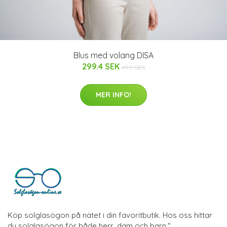
Blus med volang DISA
299.4 SEK
499 SEK
MER INFO!
Köp solglasögon på nätet i din favoritbutik. Hos oss hittar
du solglasögon för både herr, dam och barn."