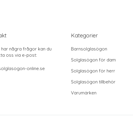
akt
Kategorier
har några frågor kan du
Barnsolglasögon
ta oss via e-post:
Solglasögon för dam
olglasogon-online.se
Solglasögon för herr
Solglasögon tillbehör
Varumärken
© 2026 solglasögon-online.se