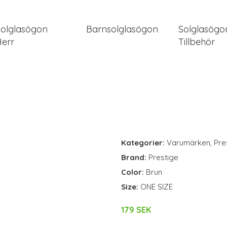
Solglasögon
Barnsolglasögon
Solglasögo
Herr
Tillbehör
Kategorier:
Varumärken
,
Pre
Brand:
Prestige
Color:
Brun
Size:
ONE SIZE
179 SEK