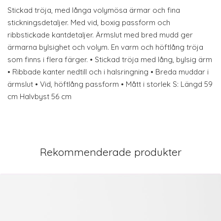
Stickad tröja, med långa volymösa ärmar och fina
stickningsdetaljer. Med vid, boxig passform och
ribbstickade kantdetaljer. Ärmslut med bred mudd ger
ärmarna bylsighet och volym. En varm och höftlång tröja
som finns i flera färger. • Stickad tröja med lång, bylsig ärm
• Ribbade kanter nedtill och i halsringning • Breda muddar i
ärmslut • Vid, höftlång passform • Mått i storlek S: Längd 59
cm Halvbyst 56 cm
Rekommenderade produkter