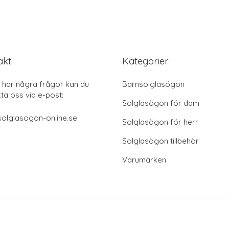
akt
Kategorier
har några frågor kan du
Barnsolglasögon
ta oss via e-post:
Solglasögon för dam
olglasogon-online.se
Solglasögon för herr
Solglasögon tillbehör
Varumärken
© 2026 solglasögon-online.se