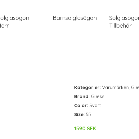
Solglasögon
Barnsolglasögon
Solglasögo
Herr
Tillbehör
Kategorier:
Varumärken
,
Gu
Brand:
Guess
Color:
Svart
Size:
55
1590 SEK