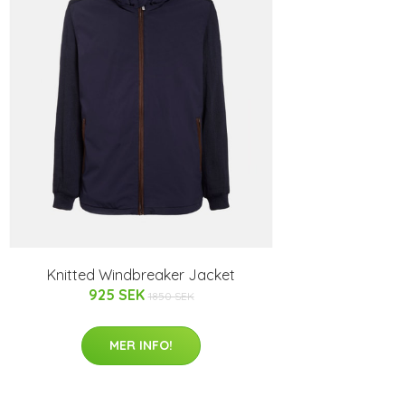
Knitted Windbreaker Jacket
925 SEK
1850 SEK
MER INFO!