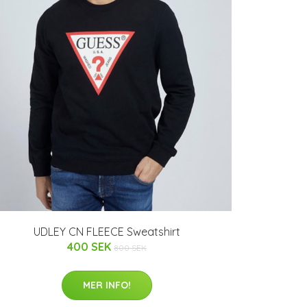
UDLEY CN FLEECE Sweatshirt
400 SEK
800 SEK
MER INFO!